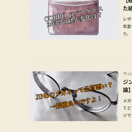
【
た
レザ
年変
り、『
2
ジ
論
メガ
てど
ジです