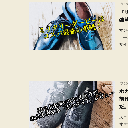
2
『
強
サン
テー
サイ
2
ホ
前
だ
スニ
オネ