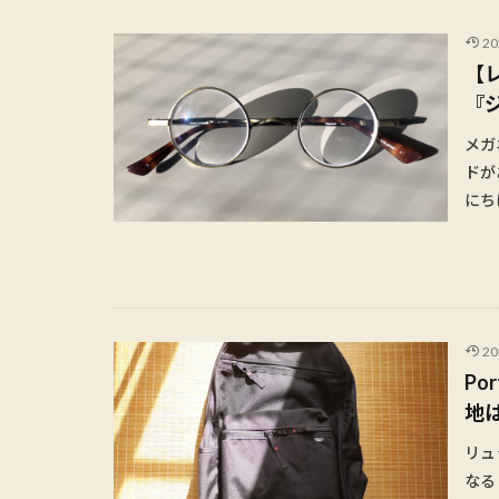
2
【
『
メガ
ドが
にち
2
Po
地
リュ
なる