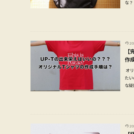
な？
2
【完
作
オリ
たい
な疑
2