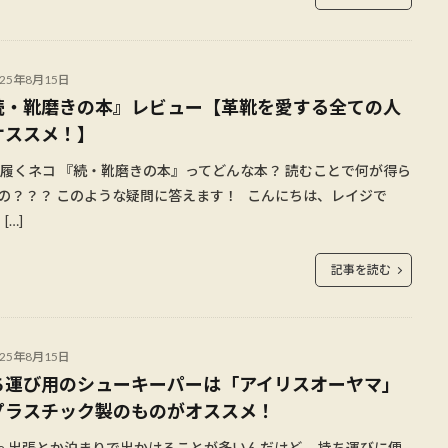
025年8月15日
続・靴磨きの本』レビュー【革靴を愛する全ての人
オススメ！】
履くネコ 『続・靴磨きの本』ってどんな本？ 読むことで何が得ら
の？？？ このような疑問に答えます！ こんにちは、レイジで
[…]
記事を読む
025年8月15日
ち運び用のシューキーパーは「アイリスオーヤマ」
プラスチック製のものがオススメ！
me 出張とか泊まりで出かけることが多いんだけど、 持ち運びに便