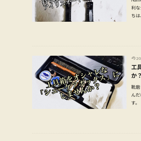
利な
ちは
2
工
か
靴磨
んだ
す。