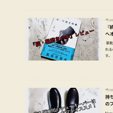
2
『
へ
革靴
れる
す。 
2
持
の
Na