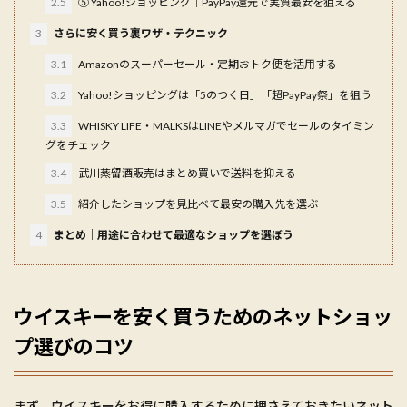
2.5
⑤ Yahoo!ショッピング｜PayPay還元で実質最安を狙える
3
さらに安く買う裏ワザ・テクニック
3.1
Amazonのスーパーセール・定期おトク便を活用する
3.2
Yahoo!ショッピングは「5のつく日」「超PayPay祭」を狙う
3.3
WHISKY LIFE・MALKSはLINEやメルマガでセールのタイミン
グをチェック
3.4
武川蒸留酒販売はまとめ買いで送料を抑える
3.5
紹介したショップを見比べて最安の購入先を選ぶ
4
まとめ｜用途に合わせて最適なショップを選ぼう
ウイスキーを安く買うためのネットショッ
プ選びのコツ
まず、ウイスキーをお得に購入するために押さえておきたいネット