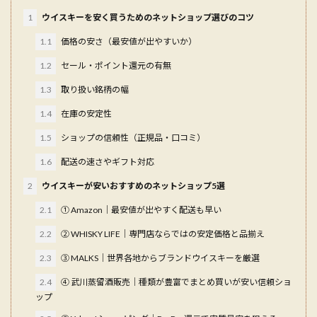
1
ウイスキーを安く買うためのネットショップ選びのコツ
1.1
価格の安さ（最安値が出やすいか）
1.2
セール・ポイント還元の有無
1.3
取り扱い銘柄の幅
1.4
在庫の安定性
1.5
ショップの信頼性（正規品・口コミ）
1.6
配送の速さやギフト対応
2
ウイスキーが安いおすすめのネットショップ5選
2.1
① Amazon｜最安値が出やすく配送も早い
2.2
② WHISKY LIFE｜専門店ならではの安定価格と品揃え
2.3
③ MALKS｜世界各地からブランドウイスキーを厳選
2.4
④ 武川蒸留酒販売｜種類が豊富でまとめ買いが安い信頼ショ
ップ