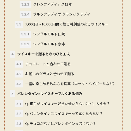
3.2.3
グレンフィディック12年
3.2.4
ブルックラディ ザ クラシック ラディ
3.3
7,000円〜10,000円台で贈る特別感のあるウイスキー
3.3.1
シングルモルト 山崎
3.3.2
シングルモルト 余市
4
ウイスキーを贈るときのひと工夫
4.1
チョコレートと合わせて贈る
4.2
お揃いのグラスと合わせて贈る
4.3
一緒に楽しめる飲み方を提案（ロック・ハイボールなど）
5
バレンタイン×ウイスキーでよくある悩み
5.1
Q. 相手がウイスキー好きか分からないけど、大丈夫？
5.2
Q. バレンタインにウイスキーって重くならない？
5.3
Q. チョコがないとバレンタインっぽくない？