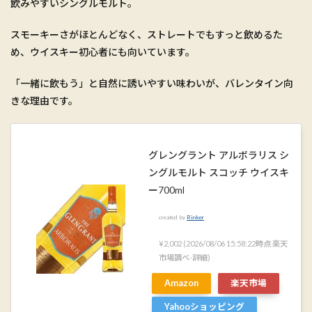
飲みやすいシングルモルト。
スモーキーさがほとんどなく、ストレートでもすっと飲めるた
め、ウイスキー初心者にも向いています。
「一緒に飲もう」と自然に誘いやすい味わいが、バレンタイン向
きな理由です。
グレングラント アルボラリス シ
ングルモルト スコッチ ウイスキ
ー700ml
created by
Rinker
¥2,002
(2026/08/06 15:58:22時点 楽天
市場調べ-
詳細)
Amazon
楽天市場
Yahooショッピング