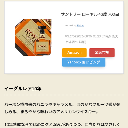
サントリー ローヤル 43度 700ml
created by
Rinker
¥3,675
(2026/08/07 05:23:57時点 楽天
市場調べ-
詳細)
Amazon
楽天市場
Yahooショッピング
イーグルレア10年
バーボン樽由来のバニラやキャラメル、ほのかなフルーツ感が楽
しめる、まろやかな味わいのアメリカンウイスキー。
10年熟成ならではのコクと深みがありつつ、口当たりはやさしく