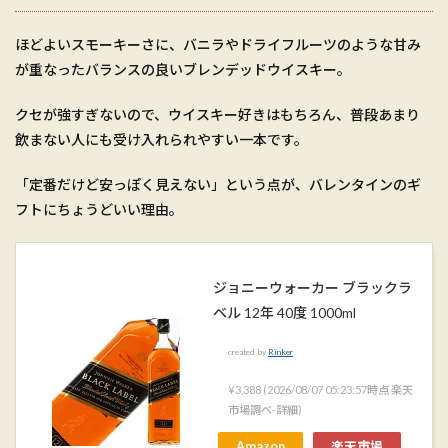
ほどよいスモーキーさに、バニラやドライフルーツのような甘み
が重なったバランスの良いブレンデッドウイスキー。
クセが強すぎないので、ウイスキー好きはもちろん、普段あまり
飲まない人にも受け入れられやすい一本です。
「定番だけど安っぽく見えない」という点が、バレンタインのギ
フトにちょうどいい理由。
ジョニーウォーカー ブラックラ
ベル 12年 40度 1000ml
created by
Rinker
¥3,388
(2026/08/07 05:23:57時点 楽天
市場調べ-
詳細)
Amazon
楽天市場